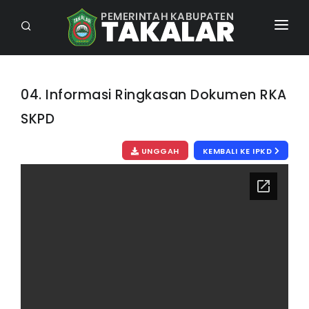
BERANDA
PROFIL
04. Informasi Ringkasan Dokumen RKA
SKPD
INFORMASI PUBLIK
INTERAKTIF
UNGGAH
KEMBALI KE IPKD
KONTAK