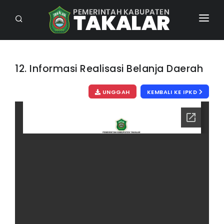
BERANDA
PROFIL
12. Informasi Realisasi Belanja Daerah
INFORMASI PUBLIK
UNGGAH
KEMBALI KE IPKD
INTERAKTIF
KONTAK